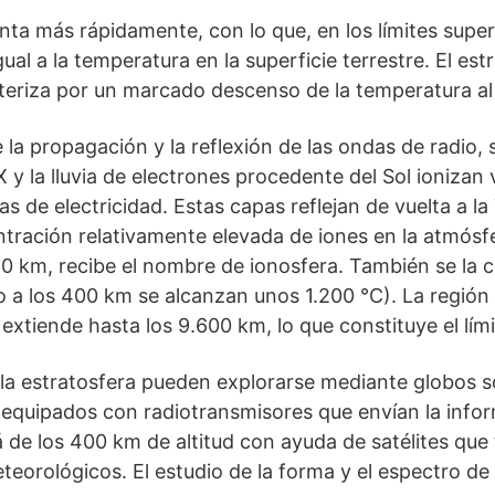
a más rápidamente, con lo que, en los límites superio
gual a la temperatura en la superficie terrestre. El es
teriza por un marcado descenso de la temperatura al 
e la propagación y la reflexión de las ondas de radio,
s X y la lluvia de electrones procedente del Sol ioniza
 de electricidad. Estas capas reflejan de vuelta a la 
ntración relativamente elevada de iones en la atmósf
640 km, recibe el nombre de ionosfera. También se l
o a los 400 km se alcanzan unos 1.200 °C). La región
extiende hasta los 9.600 km, lo que constituye el lími
 la estratosfera pueden explorarse mediante globos 
y equipados con radiotransmisores que envían la infor
 de los 400 km de altitud con ayuda de satélites que t
teorológicos. El estudio de la forma y el espectro de