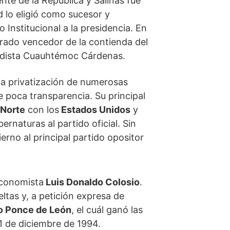
nte de la República y Salinas fue
 lo eligió como sucesor y
 Institucional a la presidencia. En
arado vencedor de la contienda del
ierdista Cuauhtémoc Cárdenas.
la privatización de numerosas
 poca transparencia. Su principal
 Norte
con los
Estados Unidos
y
bernaturas al partido oficial. Sin
erno al principal partido opositor
economista
Luis Donaldo Colosio
.
tas y, a petición expresa de
o Ponce de León
, el cuál ganó las
 1 de diciembre de 1994.