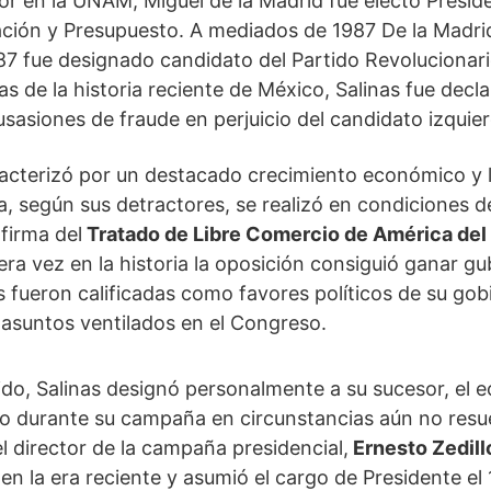
or en la UNAM, Miguel de la Madrid fue electo Preside
ión y Presupuesto. A mediados de 1987 De la Madrid
87 fue designado candidato del Partido Revolucionario
s de la historia reciente de México, Salinas fue decl
cusasiones de fraude en perjuicio del candidato izqu
aracterizó por un destacado crecimiento económico y 
, según sus detractores, se realizó en condiciones de
firma del
Tratado de Libre Comercio de América del
mera vez en la historia la oposición consiguió ganar gu
 fueron calificadas como favores políticos de su gobi
asuntos ventilados en el Congreso.
ido, Salinas designó personalmente a su sucesor, el 
o durante su campaña en circunstancias aún no resuel
el director de la campaña presidencial,
Ernesto Zedill
n la era reciente y asumió el cargo de Presidente el