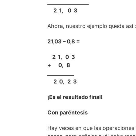
_________________
2 1, 0 3
Ahora, nuestro ejemplo queda así :
21,03 – 0,8 =
2 1, 0 3
+ 0, 8
___________
2 0, 2 3
¡Es el resultado final!
Con paréntesis
Hay veces en que las operaciones