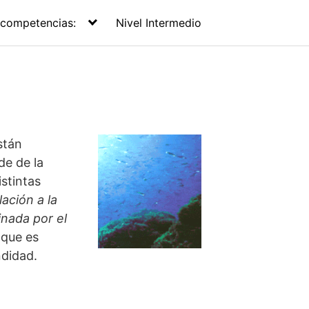
 competencias:
Nivel Intermedio
stán
de de la
istintas
ación a la
inada por el
 que es
ndidad.