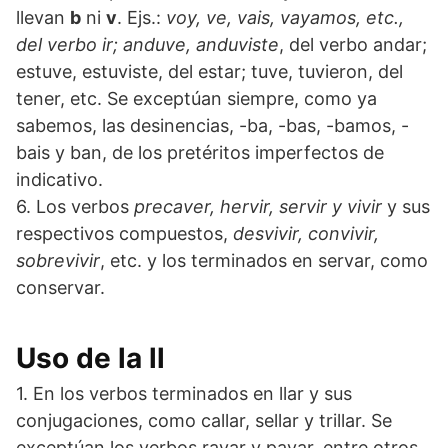
llevan
b
ni
v
. Ejs.:
voy, ve, vais, vayamos, etc.,
del verbo ir; anduve, anduviste
, del verbo andar;
estuve, estuviste, del estar; tuve, tuvieron, del
tener, etc. Se exceptúan siempre, como ya
sabemos, las desinencias, -ba, -bas, -bamos, -
bais y ban, de los pretéritos imperfectos de
indicativo.
6. Los verbos
precaver, hervir, servir y vivir
y sus
respectivos compuestos,
desvivir, convivir,
sobrevivir
, etc. y los terminados en servar, como
conservar.
Uso de la ll
1. En los verbos terminados en llar y sus
conjugaciones, como callar, sellar y trillar. Se
exceptúan los verbos rayar y payar, entre otros.