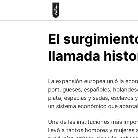
Skip
to
content
El surgimient
llamada hist
La expansión europea unió la econo
portugueses, españoles, holandese
plata, especias y sedas, esclavos 
un sistema económico que abarcab
Una de las instituciones más impo
llevó a tantos hombres y mujeres 