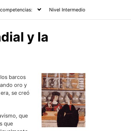
 competencias:
Nivel Intermedio
ial y la
 los barcos
tando oro y
era, se creó
avismo, que
as que