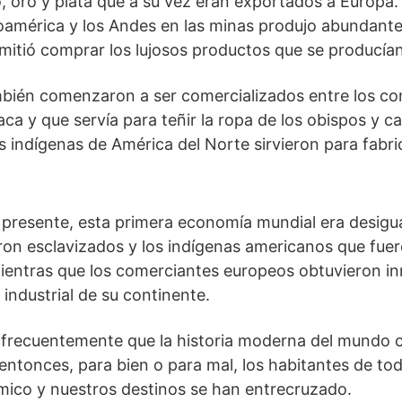
, oro y plata que a su vez eran exportados a Europa.
soamérica y los Andes en las minas produjo abundant
rmitió comprar los lujosos productos que se producía
bién comenzaron a ser comercializados entre los co
aca y que servía para teñir la ropa de los obispos y 
s indígenas de América del Norte sirvieron para fabric
 presente, esta primera economía mundial era desigu
ron esclavizados y los indígenas americanos que fuer
entras que los comerciantes europeos obtuvieron inm
 industrial de su continente.
a frecuentemente que la historia moderna del mundo
 entonces, para bien o para mal, los habitantes de t
ico y nuestros destinos se han entrecruzado.