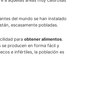
ere a aquellas áreas muy calurosas
itantes del mundo se han instalado
 están, escasamente pobladas.
acilidad para
obtener alimentos
.
s se producen en forma fácil y
os e infértiles, la población es