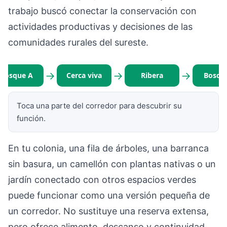
trabajo buscó conectar la conservación con
actividades productivas y decisiones de las
comunidades rurales del sureste.
→
→
→
Bosque A
Cerca viva
Ribera
Bosqu
Toca una parte del corredor para descubrir su
función.
En tu colonia, una fila de árboles, una barranca
sin basura, un camellón con plantas nativas o un
jardín conectado con otros espacios verdes
puede funcionar como una versión pequeña de
un corredor. No sustituye una reserva extensa,
pero ofrece alimento, descanso y continuidad.