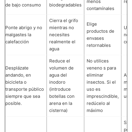
menos
rec
de bajo consumo
biodegradables
contamínales
Cierra el grifo
Elige
Ponte abrigo y no
mientras no
Util
productos de
malgastes la
necesites
no 
envases
calefacción
realmente el
coc
retornables
agua
Reduce el
No utilices
Desplázate
volumen de
veneno s para
andando, en
agua del
eliminar
Apr
bicicleta o
inodoro
insectos. Si el
mue
transporte público
(introduce
uso es
mad
siempre que sea
botellas con
imprescindible,
usa
posible.
arena en la
redúcelo al
cisterna)
máximo
Sep
per