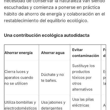
necesidad de conservar la naturaleza van siendo
escuchadas y comienza a ponerse en práctica
hábito de ahorro de energía y colaboración en el
restablecimiento del equilibrio ecológico.
Una contribución ecológica autodidacta
Evitar
Fren
Ahorrar energía
Ahorrar agua
contaminación
de 
Sustituye los
Cierra luces y
productos
Esc
Dúchate y no
aparatos cuando
tóxicos por
por
te bañes.
no se utilicen
otros
lad
alternativos
Usa las pilas
Utiliza bombillas y
Usa jabones y
eléctricas
Adq
electrodomésticos
detergentes