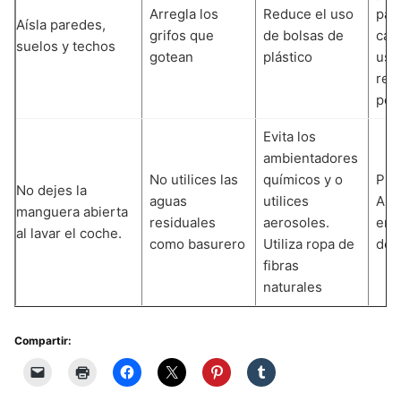
Arregla los
Reduce el uso
pap
Aísla paredes,
grifos que
de bolsas de
car
suelos y techos
gotean
plástico
usa
reci
pos
Evita los
ambientadores
No utilices las
químicos y o
Pla
No dejes la
aguas
utilices
Arr
manguera abierta
residuales
aerosoles.
en 
al lavar el coche.
como basurero
Utiliza ropa de
des
fibras
naturales
Compartir: