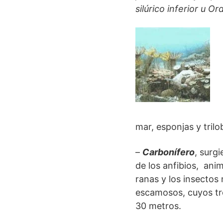
silúrico inferior u O
mar, esponjas y tril
–
Carbonífero
, surgi
de los anfibios, ani
ranas y los insectos
escamosos, cuyos tr
30 metros.