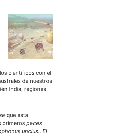
os científicos con el
australes de nuestros
bién India, regiones
nse
que esta
os primeros
peces
ophonus uncius
..
El