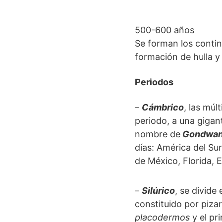
500-600 años
Se forman los contin
formación de hulla y
Periodos
–
Cámbrico
, las múl
periodo, a una gigan
nombre de
Gondwa
días: América del Sur
de México, Florida, E
–
Silúrico
, se divide
constituido por piza
placodermos
y el pr