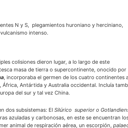
entes N y S, plegamientos huroniano y herciniano,
 vulcanismo intenso.
tiples colisiones dieron lugar, a lo largo de este
tesca masa de tierra o supercontinente, onocido por l
na
, incorporaba el germen de los cuatro continentes 
, África, Antártida y Australia occidental. Incluía tam
uropa del sur y tal vez China.
 en dos subsistemas: El
Silúrico superior o Gotlandie
rras azuladas y carbonosas, en este se encuentran l
imer animal de respiración aérea, un escorpión,
palae