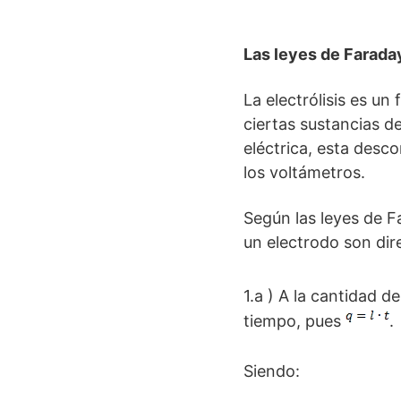
Las leyes de Farada
La electrólisis es u
ciertas sustancias d
eléctrica, esta desco
los voltámetros.
Según las leyes de F
un electrodo son di
1.a ) A la cantidad de
tiempo, pues
.
Siendo: