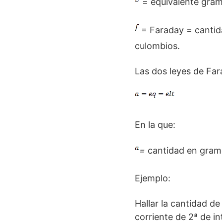
= equivalente gram
= Faraday = cantid
culombios.
Las dos leyes de Fa
En la que:
=
cantidad en gramo
Ejemplo:
Hallar la cantidad de
corriente de 2ª de i