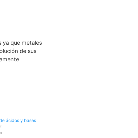
s ya que metales
solución de sus
icamente.
 de ácidos y bases
2
s»