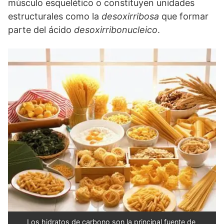
músculo esquelético o constituyen unidades
estructurales como la
desoxirribosa
que formar
parte del ácido
desoxirribonucleico
.
Los hidratos de carbono son la principal fuente de 