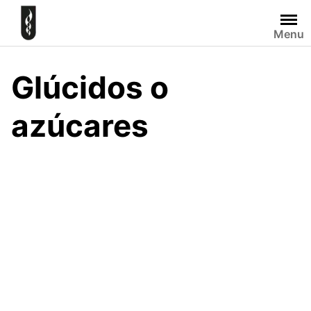
Skip
to
Menu
content
Glúcidos o
azúcares