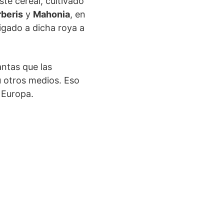
ste cereal, cultivado
beris
y
Mahonia
, en
ligado a dicha roya a
antas que las
u otros medios. Eso
 Europa.