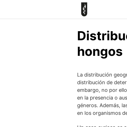
Skip
to
content
Distribu
hongos
La distribución geog
distribución de det
embargo, no por ello 
en la presencia o au
géneros. Además, las
en los organismos de