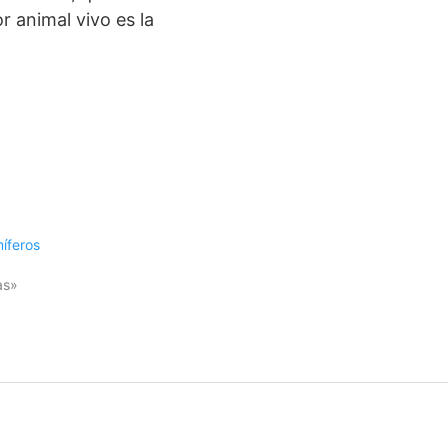
r animal vivo es la
íferos
as»