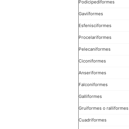
Podicipediformes
Gaviíformes
Esfenisciformes
Procelariformes
Pelecaniformes
Ciconiformes
Anseriformes
Falconiformes
Galliformes
Gruiformes o ralliformes
Cuadriformes