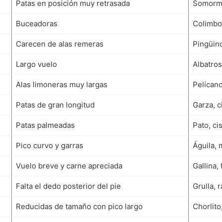
Patas en posición muy retrasada
Somormu
Buceadoras
Colimbo
Carecen de alas remeras
Pingüin
Largo vuelo
Albatros
Alas limoneras muy largas
Pelícano
Patas de gran longitud
Garza, 
Patas palmeadas
Pato, ci
Pico curvo y garras
Águila, 
Vuelo breve y carne apreciada
Gallina,
Falta el dedo posterior del pie
Grulla, 
Reducidas de tamaño con pico largo
Chorlito