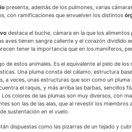
io
presenta, además de los pulmones, varias cámaras
s, con ramificaciones que envuelven los distintos
ór
ivo
destaca el buche, cámara en la que los alimento
s aves tienen sangre caliente y el corazón dividido e
parecen tener la importancia que en los mamíferos, pe
o de estos animales. Es el equivalente al pelo de lo
ísticas. Una pluma consta del cálamo, estructura ba
as, a veces, unas estructuras que son como un pluma
uentra el raquis, y más arriba las barbas, sencillos f
 Los colores de las plumas son muy diversos, con mat
es son las de las alas, que al revestir los miembros 
 de sustentación en el vuelo.
tán dispuestas como las pizarras de un tejado y cubr