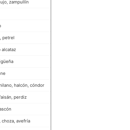
jo, zampullín
o
, petrel
 alcataz
cigüeña
sne
milano, halcón, cóndor
 faisán, perdiz
rascón
, choza, avefría