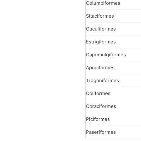
Columbiformes
Sitaciformes
Cuculiformes
Estrigiformes
Caprimulgiformes
Apodiformes
Trogoniformes
Coliformes
Coraciformes
Piciformes
Paseriformes