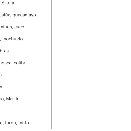
tórtola
acatúa, guacamayo
minos, cuco
, mochuelo
bras
osca, colibrí
o
ón
co, Martín
o, tordo, mirlo