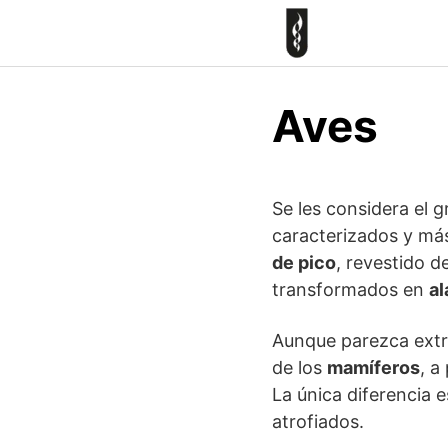
Skip
to
content
Aves
Se les considera el 
caracterizados y más
de pico
, revestido 
transformados en
al
Aunque parezca extra
de los
mamíferos
, a
La única diferencia 
atrofiados.