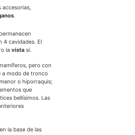
 accesorias,
ganos
.
s permanecen
n 4 cavidades. El
ro la
vista
sí.
s mamíferos, pero con
se a modo de tronco
 menor o hiporraquis;
ilamentos que
ices bellísimos. Las
anteriores
en la base de las