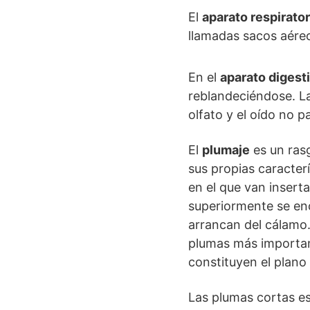
El
aparato respirator
llamadas sacos aéreo
En el
aparato digest
reblandeciéndose. La
olfato y el oído no 
El
plumaje
es un rasg
sus propias caracter
en el que van insert
superiormente se enc
arrancan del cálamo.
plumas más important
constituyen el plano
Las plumas cortas es