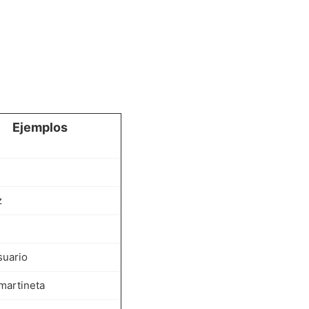
Ejemplos
z
suario
martineta