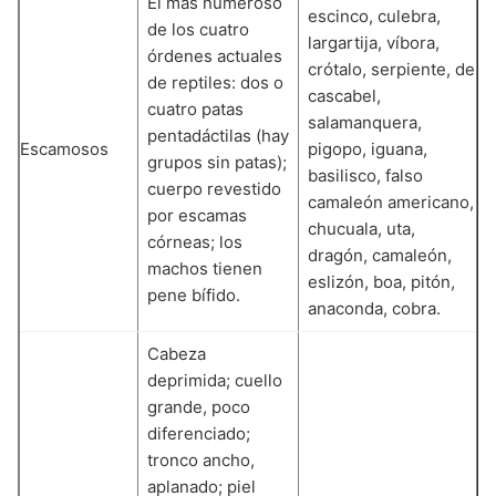
El más numeroso
escinco, culebra,
de los cuatro
largartija, víbora,
órdenes actuales
crótalo, serpiente, de
de reptiles: dos o
cascabel,
cuatro patas
salamanquera,
pentadáctilas (hay
Escamosos
pigopo, iguana,
grupos sin patas);
basilisco, falso
cuerpo revestido
camaleón americano,
por escamas
chucuala, uta,
córneas; los
dragón, camaleón,
machos tienen
eslizón, boa, pitón,
pene bífido.
anaconda, cobra.
Cabeza
deprimida; cuello
grande, poco
diferenciado;
tronco ancho,
aplanado; piel