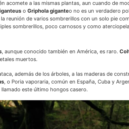
én acomete a las mismas plantas, aun cuando de modo
iganteus
o
Griphola gigante
o no es un verdadero pol
n la reunión de varios sombrerillos con un solo pie c
tiples sombrerillos, poco carnosos y como aterciopel
s
, aunque conocido también en América, es raro.
Col
etales muertos.
taca, además de los árboles, a las maderas de const
us
, o Poria vaporaria, común en España, Cuba y Arge
, llamado este último hongos casero.