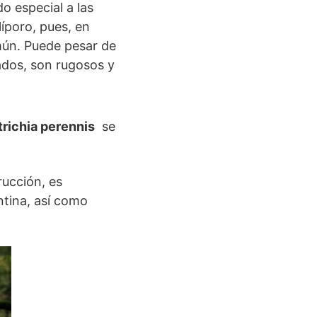
 especial a las
íporo, pues, en
omún. Puede pesar de
ados, son rugosos y
trichia perennis
se
rucción, es
ntina, así como