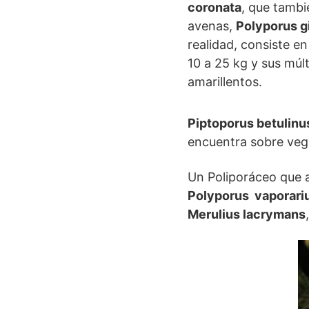
coronata
, que tambi
avenas,
Polyporus g
realidad, consiste e
10 a 25 kg y sus múl
amarillentos.
Piptoporus betulinu
encuentra sobre veg
Un Poliporáceo que a
Polyporus vaporari
Merulius lacrymans