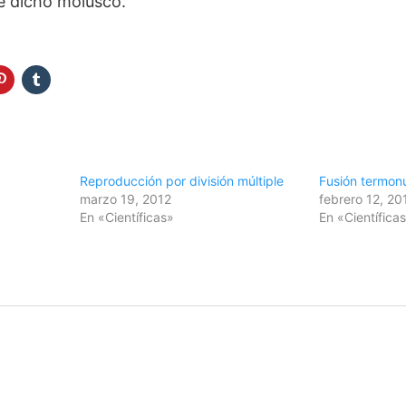
e dicho molusco.
Reproducción por división múltiple
Fusión termon
marzo 19, 2012
febrero 12, 20
En «Científicas»
En «Científica