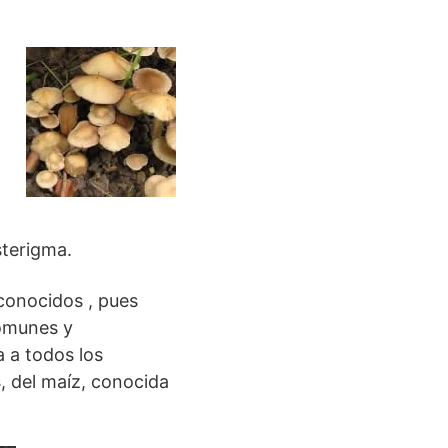
sterigma.
 conocidos , pues
omunes y
 a todos los
s
, del maíz, conocida