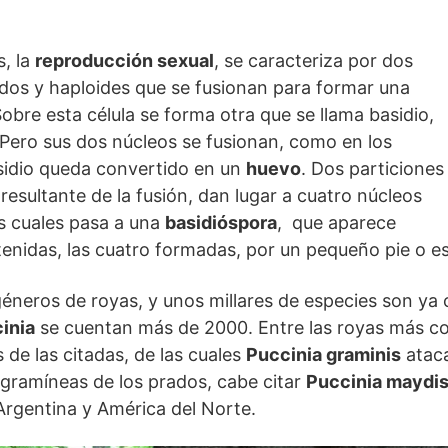
s, la
reproducción sexual
, se caracteriza por dos
dos y haploides que se fusionan para formar una
Sobre esta célula se forma otra que se llama basidio,
Pero sus dos núcleos se fusionan, como en los
sidio queda convertido en un
huevo
. Dos particiones
resultante de la fusión, dan lugar a cuatro núcleos
os cuales pasa a una
basidióspora
, que aparece
stenidas, las cuatro formadas, por un pequeño pie o e
géneros de royas, y unos millares de especies son ya
inia
se cuentan más de 2000. Entre las royas más c
 de las citadas, de las cuales
Puccinia graminis
ataca
gramíneas de los prados, cabe citar
Puccinia maydi
 Argentina y América del Norte.