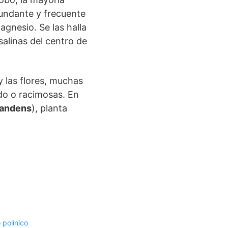
bundante y frecuente
magnesio. Se las halla
salinas del centro de
y las flores, muchas
ido o racimosas. En
andens
), planta
 polínico