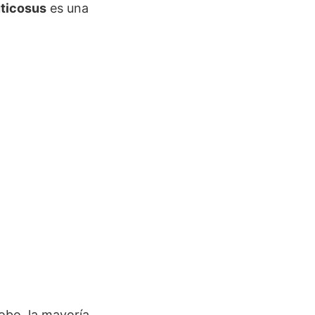
ticosus
es una
obo, la mayoría