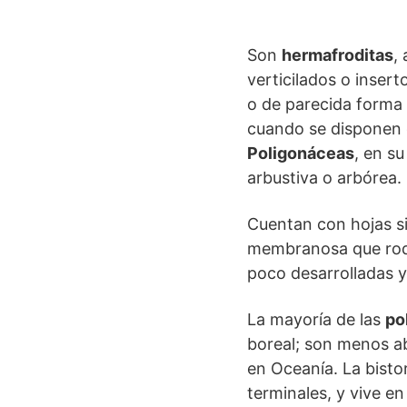
Son
hermafroditas
,
verticilados o inserto
o de parecida forma 
cuando se disponen 
Poligonáceas
, en s
arbustiva o arbórea.
Cuentan con hojas si
membranosa que rode
poco desarrolladas y
La mayoría de las
po
boreal; son menos a
en Oceanía. La bistor
terminales, y vive e