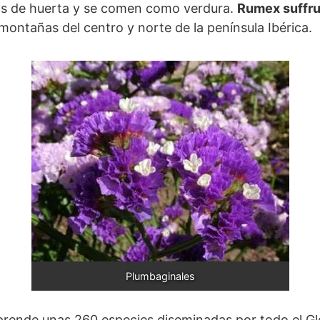
as de huerta y se comen como verdura.
Rumex suffru
 montañas del centro y norte de la península Ibérica.
Plumbaginales
ende unas 260 especies diseminadas por todo el Gl