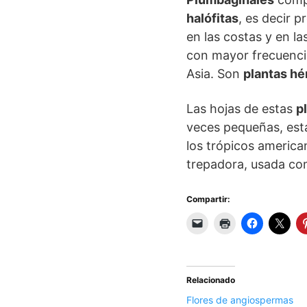
halófitas
, es decir 
en las costas y en las
con mayor frecuencia
Asia. Son
plantas h
Las hojas de estas
p
veces pequeñas, está
los trópicos american
trepadora, usada com
Compartir:
Relacionado
Flores de angiospermas