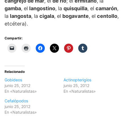
cangrejo de mar
, el
de río
; el
ermitaño
, la
gamba
, el
langostino
, la
quisquilla
, el
camarón
,
la
langosta
, la
cigala
, el
bogavante
, el
centollo
,
etcétera).
Compartir:
Relacionado
Gobideos
Actinopterigios
junio 25, 2012
junio 25, 2012
En «Naturalistas»
En «Naturalistas»
Cefalópodos
junio 25, 2012
En «Naturalistas»