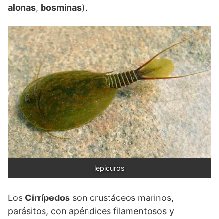
alonas
,
bosminas
).
lepiduros
Los
Cirrípedos
son crustáceos marinos,
parásitos, con apéndices filamentosos y